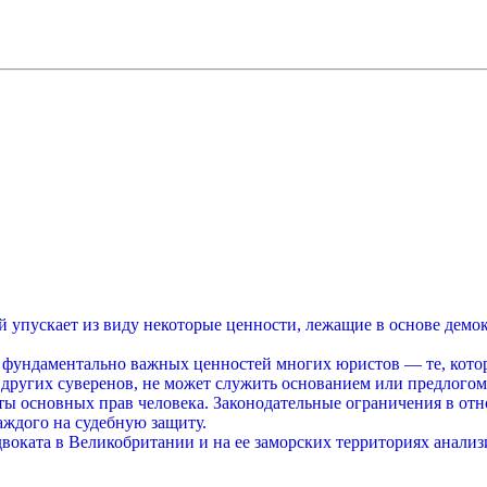
й упускает из виду некоторые ценности, лежащие в основе демо
е фундаментально важных ценностей многих юристов — те, кото
я других суверенов, не может служить основанием или предлог
иты основных прав человека. Законодательные ограничения в о
ждого на судебную защиту.
двоката в Великобритании и на ее заморских территориях анали