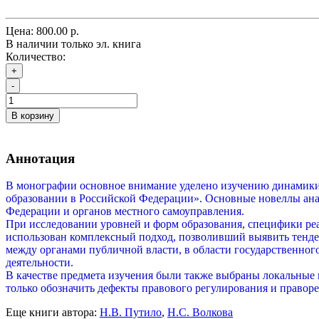
Цена:
800.00 р.
В наличии только эл. книга
Количество:
+
-
В корзину
Аннотация
В монографии основное внимание уделено изучению динамики р
образовании в Российской Федерации». Основные новеллы анал
Федерации и органов местного самоуправления.
При исследовании уровней и форм образования, специфики ре
использован комплексный подход, позволивший выявить тенде
между органами публичной власти, в области государственног
деятельности.
В качестве предмета изучения были также выбраны локальные
только обозначить дефекты правового регулирования и праворе
Еще книги автора:
Н.В. Путило
,
Н.С. Волкова